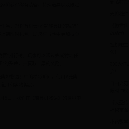
部落特烦
玩家将获得稀有装备、特殊道具以及限定
天将雄师
《傲世仙
任务，您将有机会获得“雅典娜的祝福”
战活动
将上架限时礼包，助您在冒险中更加得心
挂机吧主
领！
竞赛”排行榜。玩家可以通过完成特定任
王”的殊荣，并赢取丰厚的奖励。
300大
启！
典娜物语》中的精彩瞬间，使用#雅典
自由之刃
有道具和实物奖品。
限时冲榜
4月5日，我们在《雅典娜物语》的世界中
《大圣传
神秘宝藏
小诸数学