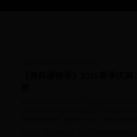
by admin
2025-04-05 05:25:48
捐赠公示
《雅典娜物语》2025春季庆
旅
亲爱的《雅典娜物语》玩家们，准备好迎接一场前所未有
开启一场为期两周的春季庆典活动，名为“智慧与勇气
会探索全新的地图，挑战强大的敌人，并赢得丰厚的
活动期间，游戏内将新增一个名为“智慧神殿”的特殊