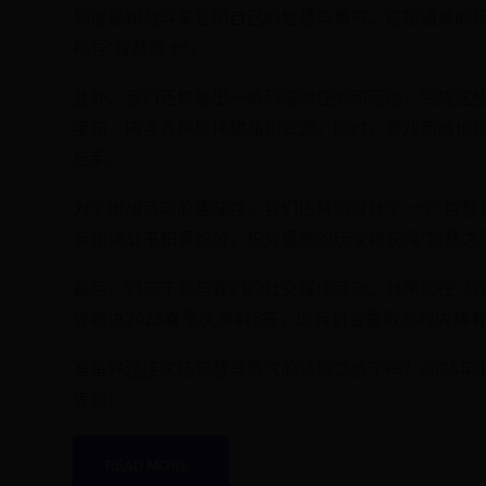
列谜题和战斗来证明自己的智慧与勇气。成功通关的
称号“智慧勇士”。
此外，我们还将推出一系列限时任务和活动。完成这些
宝箱，内含各种珍稀物品和资源。同时，游戏商城也
应手。
为了增加活动的趣味性，我们还特别设计了一个“智慧
务和挑战来积累积分，积分最高的玩家将获得“智慧之
最后，别忘了参与我们的社交媒体活动。分享您在《雅
娜物语2025春季庆典#标签，即有机会赢取游戏内稀
准备好迎接这场智慧与勇气的试炼之旅了吗？2025年
等您！
READ MORE