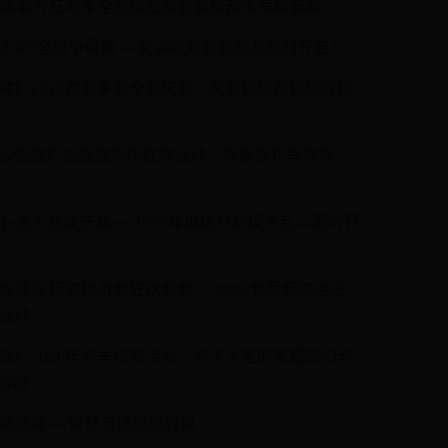
恼·春分狂欢季全服挑战赛暨首届部落荣耀盛典
·2025全服争霸赛——史诗级跨服联盟战限时开启！
魔》2025跨服争霸全服庆典：灵墟秘境探秘限时挑
公免费打金版周年庆狂欢活动，海量豪礼等你来
作战×愚人狂欢庆典——2025年度虚空幻境大乱斗限时开
攻速服·极速挑战者狂欢盛典——2025春季超速连击
活动
说》2025年春季特别活动：齐天大圣的荣耀回归与
探险
挑战赛——智慧与速度的较量