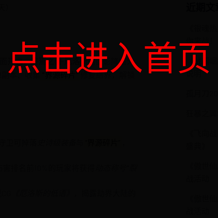
近期文
天）
《银魂热
你来战！
点击进入首页
《战国崛
面开启，
终焉之兽·厄洛斯
的虚影降临大
说明
隙副本、收集
“界源碎片”
修复结界，解锁
孤月刀2
狂暴之翼
《飞向战
守卫可掉落
史诗级装备
与
“界源碎片”
，
盛典》
《傲世仙
伤害排名前10%的玩家将获得
动态称号“裂
战活动
CG
《厄洛斯的低语》
，揭露劫界大陆的
《傲世仙
战活动