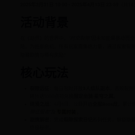
2025年3月31日 10:00 - 2025年4月13日 23:59
（共14
活动背景
在《劫界》的世界中，
“时空裂隙”
因未知能量暴动而全
陆。为抵御危机，所有玩家需集结力量，通过探索裂
隐藏剧情与稀有奖励！
核心玩法
裂隙远征
：每日限时开放
3人组队副本
，击败裂隙
碎片达1000点可兑换
限定坐骑·星穹之翼
。
终焉之战
：4月6日、12日开启
全服Boss战
，累计
隙征服者”
及
专属时装
。
剧情解密
：完成
裂隙探索日记
系列任务，解锁隐藏
终极秘密。