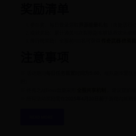
奖励清单
参与奖：每日登录领取
界源能量礼包
（含复活石×3
成就奖励：累计通关10次裂隙副本解锁
限定头像框
排行榜奖励：全服前100名可获得
传奇武器·终焉
注意事项
※ 活动期间
每日任务重置时间为5:00
，组队副本需队
把）
※ 终焉之战Boss血量采用
全服共享机制
，建议提前
※ 所有活动奖励需在
2025年4月20日前
于游戏内邮箱
READ MORE