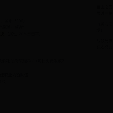
自由之刃
限时冲榜
、金币×5000）
《魔力之
“裂隙守望者”
境！
裁决
（属性+30%暴击率）
战歌竞技
狂欢盛典
长消耗
“裂隙钥匙”×1
（每日免费发放2
组建职业均衡队伍
领取