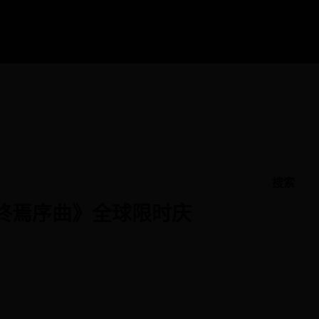
搜索
终焉序曲》全球限时庆