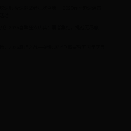
攻速服·极速挑战者狂欢盛典——2025春季超速连击
活动
刃》2025春季狂欢庆典：勇者集结，挑战无尽魔
场：2025巅峰之战——跨服联盟争霸赛暨五周年庆典