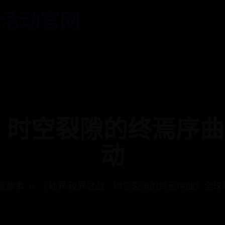
活动官网
：时空裂隙的终焉序
动
家故事
《劫界·破界之战：时空裂隙的终焉序曲》全球