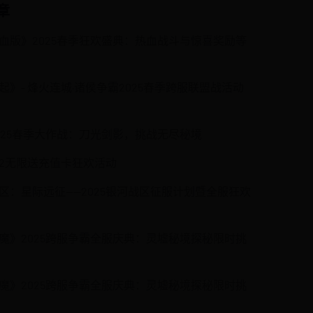
章
血版》2025春季狂欢盛典：热血战斗与惊喜奖励等
起》- 烽火连城·诸侯争霸2025春季跨服联盟战活动
025春季大作战：刀光剑影，挑战无尽秘境
2无限送充值卡狂欢活动
区：星际远征——2025银河战区征服计划暨全服狂欢
魔》2025跨服争霸全服庆典：灵墟秘境探秘限时挑
魔》2025跨服争霸全服庆典：灵墟秘境探秘限时挑