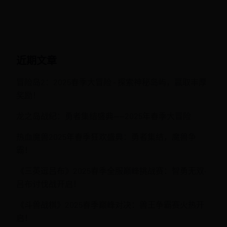
近期文章
冒险岛2：2025春季大冒险 - 探索神秘岛屿，赢取丰厚
奖励！
龙之岛战纪：勇者集结盛典——2025年春季大冒险
热血魔兽2025年春季狂欢盛典：勇者集结，魔兽争
霸！
《三英逗吕布》2025春季全服巅峰挑战赛：智勇无双·
吕布讨伐战开启！
《斗兽战棋》2025春季巅峰对决：兽王争霸赛火热开
启！