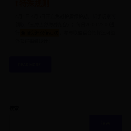
❗ 特殊规则
4月1日-4月5日开启
免战护盾
保护期，新手玩家可
领取
「五虎上将助战礼包」
；每日20:00-22:00进
行
全服资源双倍狂欢
，参与联盟语音指挥还可额
外获得锦囊妙计！
READ MORE
搜索
搜索