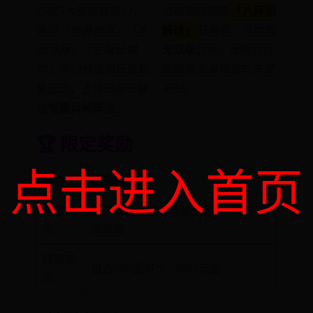
匹配3大服务器势力，
活动期间完成
「八阵图
通过
「奇袭粮道」「水
解谜」
任务链，可觉醒
战夺旗」「空城计博
无双级
武将，觉醒后技
弈」
等12种策略玩法积
能附带
全屏特效
与
阵营
累战功，占领州郡可解
光环
。
锁
专属兵种阵法
。
🏆 限定奖励
点击进入首页
排名
奖励内容
全服前
限定动态皮肤【赤焰龙雀】+ 传国玉
10
玺坐骑
阵营前
自选SSR武将*2 + 8888元宝
三