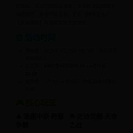
抗盛典。主公们将化身诸侯，在全新沙盘地图中
缔结盟约、争夺传国玉玺，更有【神魔吕布】
【天命诸葛】等限定武将开放觉醒！
⏰ 活动时间
预热期：2025年3月25日-3月31日（每日签到
领觉醒石）
正式期：
2025年4月1日10:00 - 4月15日
22:00
结算期：4月16日-4月18日（跨服拍卖行限时
开启）
🎮 核心玩法
🔥 逐鹿中原·跨服
🌟 史诗觉醒·天命
争霸
之战