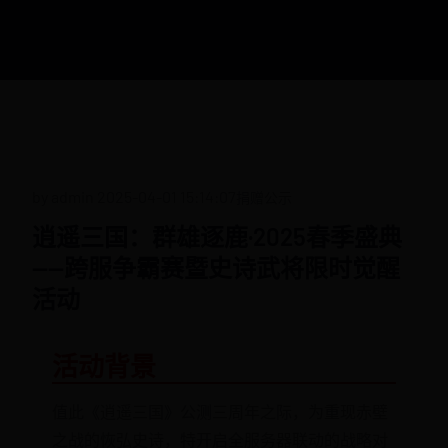
by admin
2025-04-01 15:14:07
捐赠公示
逍遥三国：群雄逐鹿·2025春季盛典
——跨服争霸赛暨史诗武将限时觉醒
活动
活动背景
值此《逍遥三国》公测三周年之际，为重现赤壁
之战的恢弘史诗，特开启全服务器联动的战略对