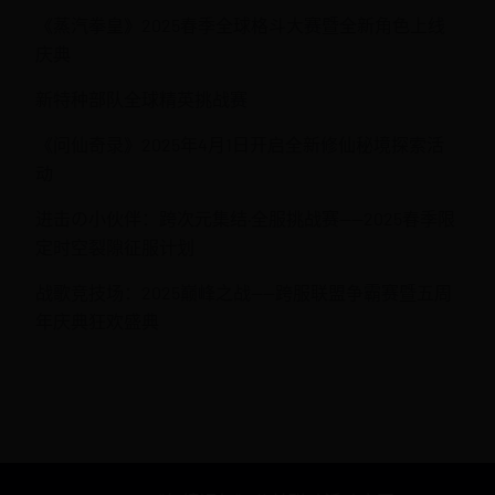
《蒸汽拳皇》2025春季全球格斗大赛暨全新角色上线
庆典
新特种部队全球精英挑战赛
《问仙奇录》2025年4月1日开启全新修仙秘境探索活
动
进击の小伙伴：跨次元集结·全服挑战赛——2025春季限
定时空裂隙征服计划
战歌竞技场：2025巅峰之战——跨服联盟争霸赛暨五周
年庆典狂欢盛典