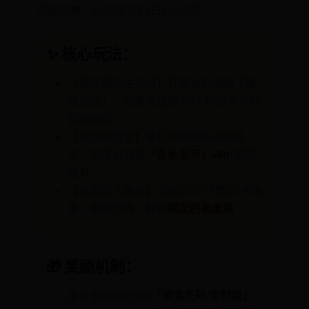
奖励结算：
2025年5月8日10:00起
✨ 核心玩法：
【罪恶都市生存战】开放全新地图「堕
落街区」，玩家需组建3-5人帮派争夺地
盘控制权
【黑金悬赏令】每日刷新特殊通缉任
务，完成可获得
「走私金币」×50
+随机
道具
【全员恶人挑战】全服BOSS「教父·卡洛
斯」限时登场，掉落
限定西装皮肤
🎁 奖励机制：
累计登录5天领取
「黄金左轮·定制版」