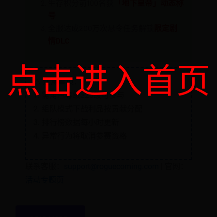
生存积分前100名获
「地下皇帝」动态称
号
全服达成200万次悬令任务解锁
限定剧
情DLC
点击进入首页
⚠️ 注意事项：
1. 需角色等级≥25级可参与
2. 组队模式下战利品按贡献分配
3. 排行榜数据每小时更新
4. 异常行为将取消参赛资格
联系客服：
support@roguecoming.com
| 官网：
活动专题页