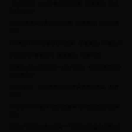
《生化英雄》2025春季全球挑战赛：英雄集结，生化
危机大作战！
2025年赛罗奥特曼全球挑战赛：英雄集结，光之力量
觉醒
233神途2025年度春季狂欢盛典：勇者集结，荣耀之战
梦三国2025春季盛典：英雄集结，逐鹿中原！
汉唐江山美人游戏软件V1.0盛大开启，春日盛典邀您共
赴汉唐盛世！
暴走龙骑士：2025春季龙骑士争霸赛盛大开启，勇者
集结！
天地诸神·2025诸神觉醒跨服巅峰对决暨全服狂欢盛典
活动
艾玛与守屋骑士·春之觉醒——守屋骑士团史诗级限时挑