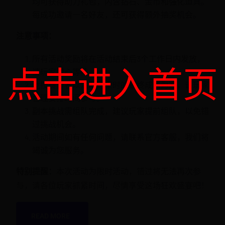
均可获得助力礼包，内含钻石、金币和强化道具。
每成功邀请一名好友，还可获得额外抽奖机会。
注意事项：
所有活动奖励将在活动结束后3个工作日内发放，
点击进入首页
请玩家耐心等待。
竞技赛排名以活动结束时的最终成绩为准，请玩家
合理安排时间参与。
副本挑战需组队完成，建议玩家提前组队，以免错
过挑战机会。
活动期间如有任何问题，请联系官方客服，我们将
竭诚为您服务。
特别提醒：
本次活动为限时活动，错过将无法再次参
与，请各位玩家抓紧时间，尽情享受这场狂欢盛宴吧！
READ MORE